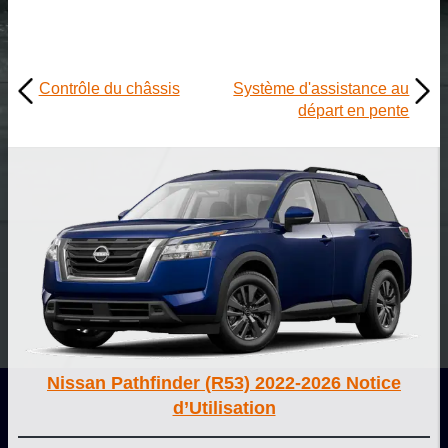
Contrôle du châssis
Système d'assistance au
départ en pente
Nissan Pathfinder (R53) 2022-2026 Notice
d’Utilisation