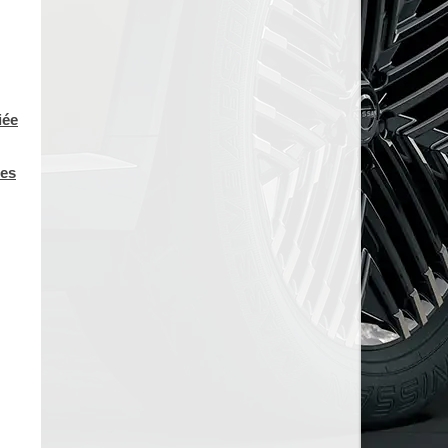
iée
des