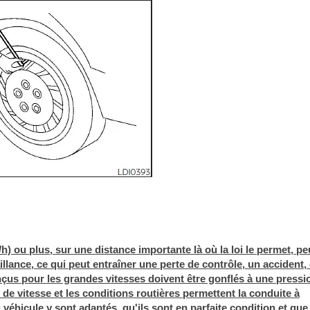
h) ou plus, sur une distance importante là où la loi le permet, pe
llance, ce qui peut entraîner une perte de contrôle, un accident,
çus pour les grandes vitesses doivent être gonflés à une pressi
de vitesse et les conditions routières permettent la conduite à
éhicule y sont adaptés, qu'ils sont en parfaite condition et que 