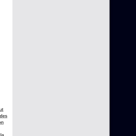
ut
 des
on
la