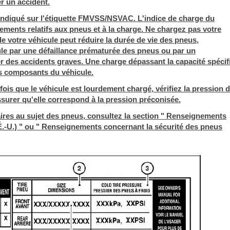
r un accident.
indiqué sur l'étiquette FMVSS/NSVAC. L'indice de charge du
nements relatifs aux pneus et à la charge. Ne chargez pas votre
e votre véhicule peut réduire la durée de vie des pneus,
le par une défaillance prématurée des pneus ou par un
 des accidents graves. Une charge dépassant la capacité spécif
es composants du véhicule.
ois que le véhicule est lourdement chargé, vérifiez la pression 
rer qu'elle correspond à la pression préconisée.
res au sujet des pneus, consultez la section " Renseignements
É.-U.) " ou " Renseignements concernant la sécurité des pneus