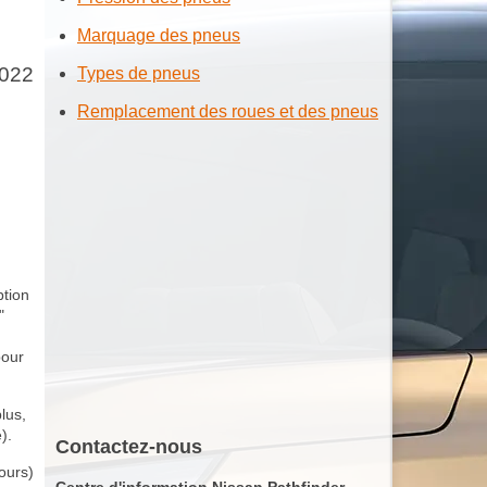
Marquage des pneus
2022
Types de pneus
Remplacement des roues et des pneus
ption
"
pour
lus,
).
Contactez-nous
ours)
Centre d'information Nissan Pathfinder