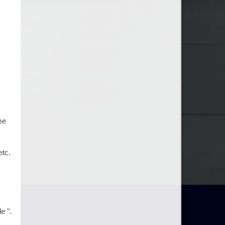
me
etc.
e ".