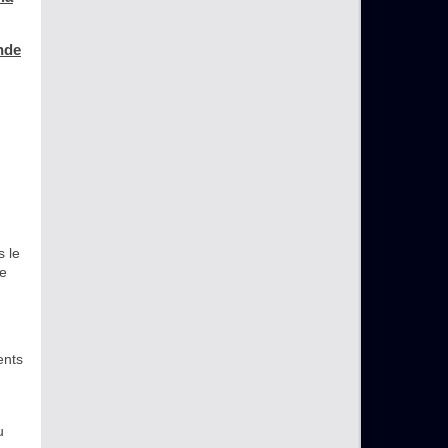
ande
s le
le
ents
u