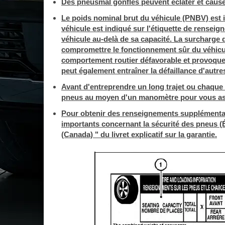
Des pneusmal gonflés peuvent éclater et cause
Le poids nominal brut du véhicule (PNBV) est 
véhicule est indiqué sur l'étiquette de renseig
véhicule au-delà de sa capacité. La surcharge d
compromettre le fonctionnement sûr du véhicu
comportement routier défavorable et provoquer
peut également entraîner la défaillance d'autr
Avant d'entreprendre un long trajet ou chaque f
pneus au moyen d'un manomètre pour vous assu
Pour obtenir des renseignements supplémentai
importants concernant la sécurité des pneus (
(Canada) " du livret explicatif sur la garantie.