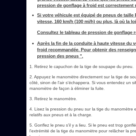
pression de gonflage à froid est correctement 
Si votre véhicule est équipé de pneus de taille
vitesse, 160 km/h (100 mi/h) ou plus, là où la lo
Consultez le tableau de pression de gonflage 
Après la fin de la conduite à haute vitesse du 
froid recommandée. Pour obtenir des renseigne
pression des pneus ".
1. Retirez le capuchon de la tige de soupape du pneu.
2. Appuyez le manomètre directement sur la tige de sou
côté, sinon de l'air s'échappera. Si vous entendez un sif
manomètre de façon à éliminer la fuite.
3. Retirez le manomètre.
4. Lisez la pression du pneu sur la tige du manomètre e
relatifs aux pneus et à la charge.
5. Gonflez le pneu s'il y a lieu. Si le pneu est trop gon
l'extrémité de la tige du manomètre pour relâcher la pre