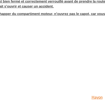
 bien fermé et correctement verrouillé avant de prendre la route
rait s'ouvrir et causer un accident.
chapper du compartiment moteur, n'ouvrez pas le capot, car vous
Hayon